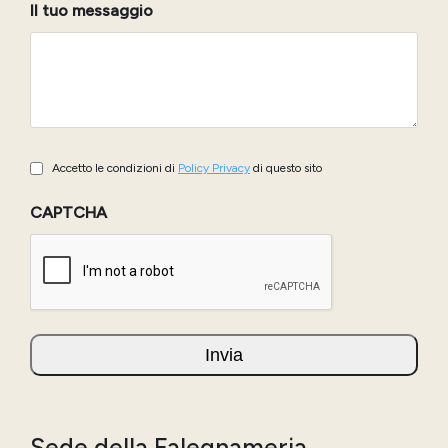
Il tuo messaggio
Policy
Accetto le condizioni di
Policy Privacy
di questo sito
Privacy
CAPTCHA
(Obbligatorio)
Sede della Falegnameria