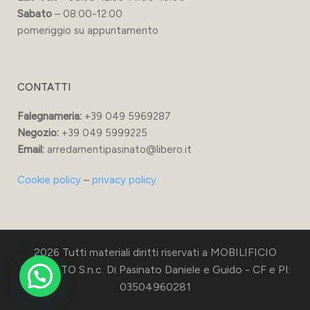
Sabato
– 08:00-12:00
pomeriggio su appuntamento
CONTATTI
Falegnameria:
+39 049 5969287
Negozio:
+39 049 5999225
Email:
arredamentipasinato@libero.it
Cookie policy
–
privacy policy
2026 Tutti materiali diritti riservati a MOBILIFICIO
PASINATO S.n.c. Di Pasinato Daniele e Guido - CF e PI:
03504960281